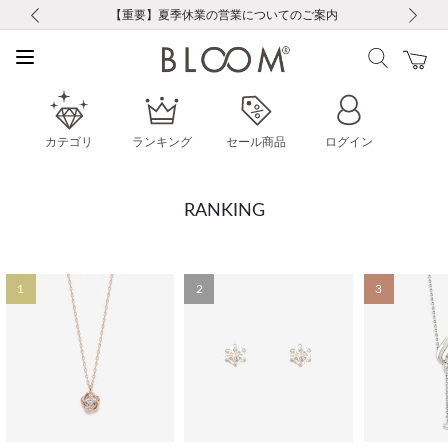
前の画像
次の画像
【重要】ギフトラッピング料金改定および仕様変更のお知らせ
【重要】令和８年熊本地震に伴う集配への影響について
【重要】令和８年熊本地震に伴う集配への影響について
税込5,500円以上で送料無料｜最短24時間以内に発送
会員限定！レビュー投稿で100ポイントプレゼント
LINE友だち登録で500円クーポンプレゼント
新規会員登録で1000ポイントプレゼント！
【重要】夏季休業の営業についてのご案内
お修理・アフターサービスのご案内
お修理・アフターサービスのご案内
カテゴリ
ランキング
セール商品
ログイン
RANKING
1
2
3