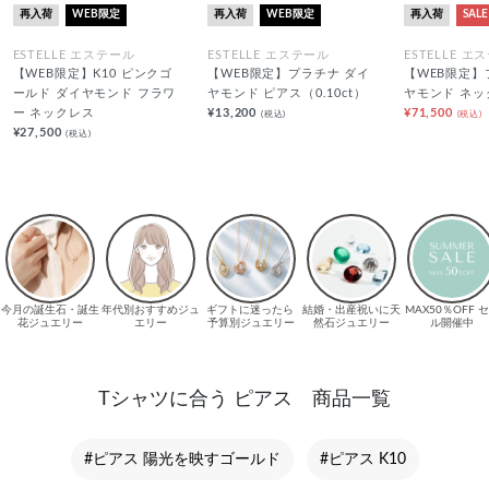
再入荷
WEB限定
再入荷
WEB限定
再入荷
SALE
ESTELLE エステール
ESTELLE エステール
ESTELLE エ
【WEB限定】K10 ピンクゴ
【WEB限定】プラチナ ダイ
【WEB限定】
ールド ダイヤモンド フラワ
ヤモンド ピアス（0.10ct）
ヤモンド ネッ
ー ネックレス
¥13,200
¥71,500
(税込)
(税込)
¥27,500
(税込)
Tシャツに合う ピアス 商品一覧
#ピアス 陽光を映すゴールド
#ピアス K10