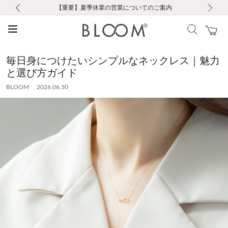
前の画像
次の画像
【重要】ギフトラッピング料金改定および仕様変更のお知らせ
【重要】令和８年熊本地震に伴う集配への影響について
【重要】令和８年熊本地震に伴う集配への影響について
税込5,500円以上で送料無料｜最短24時間以内に発送
会員限定！レビュー投稿で100ポイントプレゼント
新規LINE友だち登録で500円クーポンプレゼント
新規会員登録で1000ポイントプレゼント！
【重要】夏季休業の営業についてのご案内
お修理・アフターサービスのご案内
お修理・アフターサービスのご案内
毎日身につけたいシンプルなネックレス｜魅力
と選び方ガイド
BLOOM 2026.06.30