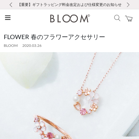
前の画像
次の画像
【重要】ギフトラッピング料金改定および仕様変更のお知らせ
【重要】令和８年熊本地震に伴う集配への影響について
【重要】令和８年熊本地震に伴う集配への影響について
税込5,500円以上で送料無料｜最短24時間以内に発送
会員限定！レビュー投稿で100ポイントプレゼント
LINE友だち登録で500円クーポンプレゼント
新規会員登録で1000ポイントプレゼント！
【重要】夏季休業の営業についてのご案内
お修理・アフターサービスのご案内
お修理・アフターサービスのご案内
FLOWER 春のフラワーアクセサリー
BLOOM 2020.03.26