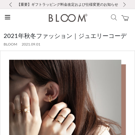
前の画像
次の画像
【重要】ギフトラッピング料金改定および仕様変更のお知らせ
【重要】令和８年熊本地震に伴う集配への影響について
【重要】令和８年熊本地震に伴う集配への影響について
税込5,500円以上で送料無料｜最短24時間以内に発送
会員限定！レビュー投稿で100ポイントプレゼント
新規LINE友だち登録で500円クーポンプレゼント
新規会員登録で1000ポイントプレゼント！
【重要】夏季休業の営業についてのご案内
お修理・アフターサービスのご案内
お修理・アフターサービスのご案内
2021年秋冬ファッション｜ジュエリーコーデ
BLOOM 2021.09.01