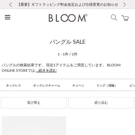
前の画像
次の画像
【重要】ギフトラッピング料金改定および仕様変更のお知らせ
【重要】令和８年熊本地震に伴う集配への影響について
【重要】令和８年熊本地震に伴う集配への影響について
税込5,500円以上で送料無料｜最短24時間以内に発送
会員限定！レビュー投稿で100ポイントプレゼント
新規LINE友だち登録で500円クーポンプレゼント
新規会員登録で1000ポイントプレゼント！
【重要】夏季休業の営業についてのご案内
お修理・アフターサービスのご案内
お修理・アフターサービスのご案内
バングル SALE
1 - 1件 / 1件
バングルの検索結果です。 現在1アイテムをご用意しています。 BLOOM
ONLINE STOREでは
...続きを読む
ネックレス
ネックレスチャーム
チェーン
リング（指輪）
ピ
並び替え
絞り込む