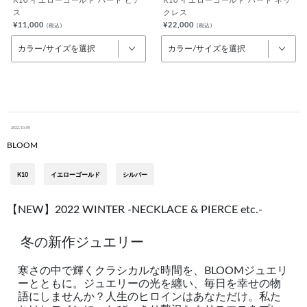
K10 イエローゴールド ハート ピア
K10 イエローゴールド ハート ネッ
ス
クレス
¥11,000
¥22,000
(税込)
(税込)
カラー/サイズを選択
カラー/サイズを選択
2022.10.09
BLOOM
K10
イエローゴールド
シルバー
【NEW】2022 WINTER -NECKLACE & PIERCE etc.-
冬の新作ジュエリー
寒さの中で輝くクラシカルな時間を、BLOOMジュエリ
ーとともに。ジュエリーの光を纏い、毎日を幸せの物
語にしませんか？人生のヒロインはあなただけ。私た