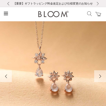
前の画像
次の画像
【重要】ギフトラッピング料金改定および仕様変更のお知らせ
【重要】令和８年熊本地震に伴う集配への影響について
【重要】令和８年熊本地震に伴う集配への影響について
税込5,500円以上で送料無料｜最短24時間以内に発送
会員限定！レビュー投稿で100ポイントプレゼント
LINE友だち登録で500円クーポンプレゼント
新規会員登録で1000ポイントプレゼント！
【重要】夏季休業の営業についてのご案内
お修理・アフターサービスのご案内
お修理・アフターサービスのご案内
前の画像
次の