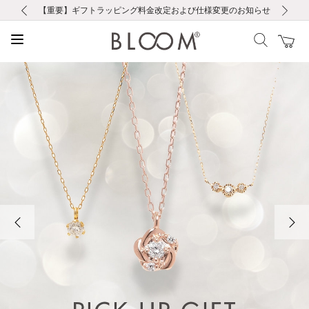
前の画像
次の画像
【重要】ギフトラッピング料金改定および仕様変更のお知らせ
【重要】令和８年熊本地震に伴う集配への影響について
【重要】令和８年熊本地震に伴う集配への影響について
税込5,500円以上で送料無料｜最短24時間以内に発送
会員限定！レビュー投稿で100ポイントプレゼント
新規LINE友だち登録で500円クーポンプレゼント
新規会員登録で1000ポイントプレゼント！
【重要】夏季休業の営業についてのご案内
お修理・アフターサービスのご案内
お修理・アフターサービスのご案内
前の画像
次の