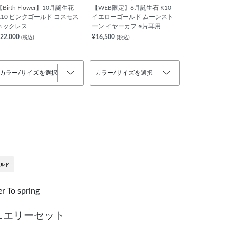
【Birth Flower】10月誕生花
【WEB限定】6月誕生石 K10
K10 ピンクゴールド コスモス
イエローゴールド ムーンスト
ネックレス
ーン イヤーカフ ※片耳用
22,000
¥16,500
(税込)
(税込)
カラー/サイズを選択
カラー/サイズを選択
ルド
To spring
ュエリーセット