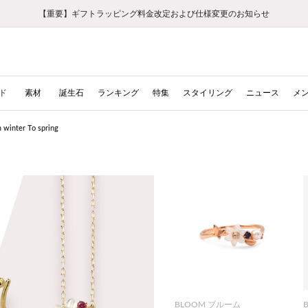
【重要】ギフトラッピング料金改定および仕様変更のお知らせ
【重要】令和８年熊本地震に伴う集配への影響について
【重要】令和８年熊本地震に伴う集配への影響について
税込5,500円以上で送料無料｜最短24時間以内に発送
会員限定！レビュー投稿で100ポイントプレゼント
LINE友だち登録で500円クーポンプレゼント
新規会員登録で1000ポイントプレゼント！
【重要】夏季休業の営業についてのご案内
お修理・アフターサービスのご案内
お修理・アフターサービスのご案内
ド
素材
誕生石
ランキング
特集
スタイリング
ニュース
メ
nter To spring
BLOOM ブルーム