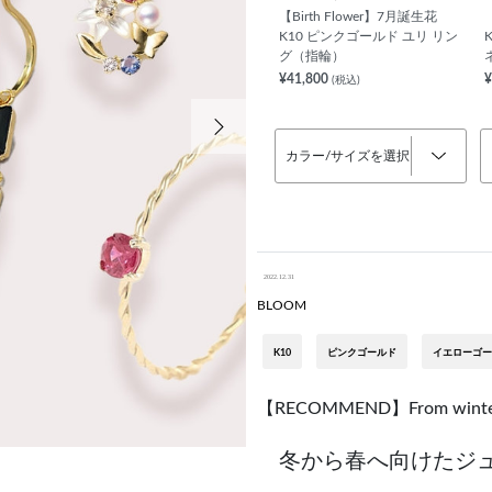
【Birth Flower】7月誕生花
K10 ピンクゴールド ユリ リン
グ（指輪）
¥41,800
¥
(税込)
次の画像
カラー/サイズを選択
2022.12.31
BLOOM
K10
ピンクゴールド
イエローゴー
【RECOMMEND】From winter 
冬から春へ向けたジ