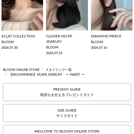
ECLAT COLLECTION
CLOVER MOTIF
DIAMOND PIERCE
JEWELRY
BLOOM
BLOOM
BLOOM
2026.07.30
2026.07.16
2026.07.23
BLOOM ONLINE STORE
スタイリング一覧
【RECOMMEND】SILVER JEWELRY ー SWEET ー
PRESENT GUIDE
気持ちを伝えるプレゼントガイド
SIZE GUIDE
サイズガイド
WELCOME TO BLOOM ONLINE STORE