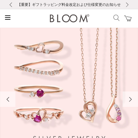
前の画像
次の画像
【重要】ギフトラッピング料金改定および仕様変更のお知らせ
【重要】令和８年熊本地震に伴う集配への影響について
【重要】令和８年熊本地震に伴う集配への影響について
税込5,500円以上で送料無料｜最短24時間以内に発送
会員限定！レビュー投稿で100ポイントプレゼント
新規LINE友だち登録で500円クーポンプレゼント
新規会員登録で1000ポイントプレゼント！
【重要】夏季休業の営業についてのご案内
お修理・アフターサービスのご案内
お修理・アフターサービスのご案内
前の画像
次の