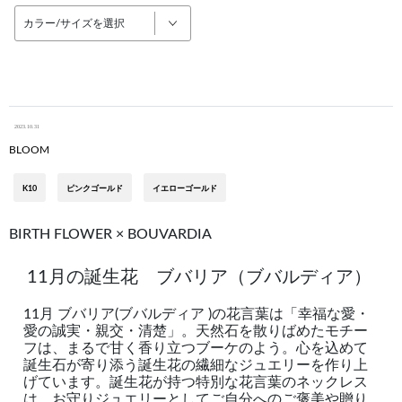
カラー/サイズを選択
2023.10.31
BLOOM
K10
ピンクゴールド
イエローゴールド
BIRTH FLOWER × BOUVARDIA
11月の誕生花 ブバリア（ブバルディア）
11月 ブバリア(ブバルディア )の花言葉は「幸福な愛・
愛の誠実・親交・清楚」。天然石を散りばめたモチー
フは、まるで甘く香り立つブーケのよう。心を込めて
誕生石が寄り添う誕生花の繊細なジュエリーを作り上
げています。誕生花が持つ特別な花言葉のネックレス
は、お守りジュエリーとしてご自分へのご褒美や贈り