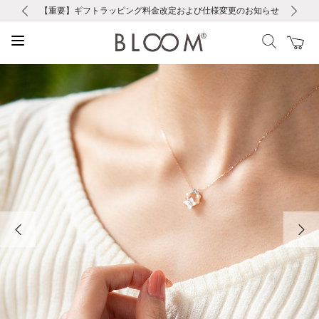
前の画像
次の画像
【重要】ギフトラッピング料金改定および仕様変更のお知らせ
【重要】令和８年熊本地震に伴う集配への影響について
【重要】令和８年熊本地震に伴う集配への影響について
税込5,500円以上で送料無料｜最短24時間以内に発送
会員限定！レビュー投稿で100ポイントプレゼント
LINE友だち登録で500円クーポンプレゼント
新規会員登録で1000ポイントプレゼント！
【重要】夏季休業の営業についてのご案内
お修理・アフターサービスのご案内
お修理・アフターサービスのご案内
前の画像
次の