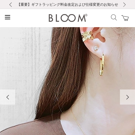
前の画像
次の画像
【重要】ギフトラッピング料金改定および仕様変更のお知らせ
【重要】令和８年熊本地震に伴う集配への影響について
【重要】令和８年熊本地震に伴う集配への影響について
税込5,500円以上で送料無料｜最短24時間以内に発送
会員限定！レビュー投稿で100ポイントプレゼント
新規LINE友だち登録で500円クーポンプレゼント
新規会員登録で1000ポイントプレゼント！
【重要】夏季休業の営業についてのご案内
お修理・アフターサービスのご案内
お修理・アフターサービスのご案内
前の画像
次の