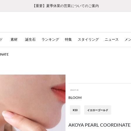
【重要】ギフトラッピング料金改定および仕様変更のお知らせ
【重要】令和８年熊本地震に伴う集配への影響について
【重要】令和８年熊本地震に伴う集配への影響について
税込5,500円以上で送料無料｜最短24時間以内に発送
会員限定！レビュー投稿で100ポイントプレゼント
LINE友だち登録で500円クーポンプレゼント
新規会員登録で1000ポイントプレゼント！
【重要】夏季休業の営業についてのご案内
お修理・アフターサービスのご案内
お修理・アフターサービスのご案内
ド
素材
誕生石
ランキング
特集
スタイリング
ニュース
メ
INATE
2024.07.30
BLOOM
K10
イエローゴールド
AKOYA PEARL COORDINATE