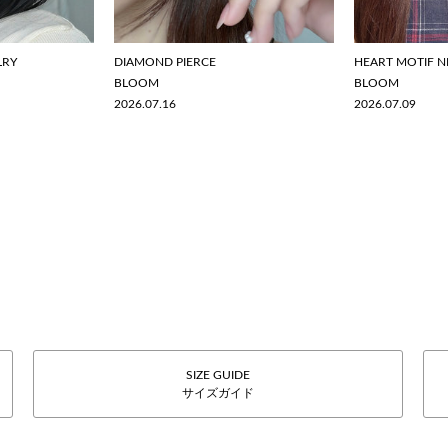
LRY
DIAMOND PIERCE
HEART MOTIF N
BLOOM
BLOOM
2026.07.16
2026.07.09
SIZE GUIDE
サイズガイド