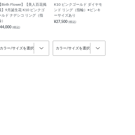
【Birth Flower】【美人百花掲
K10 ピンクゴールド ダイヤモ
載】9月誕生花 K10 ピンクゴ
ンド リング（指輪）※ピンキ
ールド ナデシコ リング（指
ーサイズあり
輪）
¥27,500
(税込)
44,000
(税込)
カラー/サイズを選択
カラー/サイズを選択