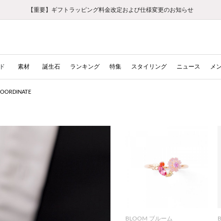
【重要】ギフトラッピング料金改定および仕様変更のお知らせ
【重要】令和８年熊本地震に伴う集配への影響について
【重要】令和８年熊本地震に伴う集配への影響について
税込5,500円以上で送料無料｜最短24時間以内に発送
会員限定！レビュー投稿で100ポイントプレゼント
新規LINE友だち登録で500円クーポンプレゼント
新規会員登録で1000ポイントプレゼント！
【重要】夏季休業の営業についてのご案内
お修理・アフターサービスのご案内
お修理・アフターサービスのご案内
ド
素材
誕生石
ランキング
特集
スタイリング
ニュース
メ
COORDINATE
BLOOM ブルーム