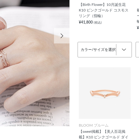
【Birth Flower】10月誕生花
K10 ピンクゴールド コスモス
リング（指輪）
¥41,800
(税込)
¥
次の画像
カラー/サイズを選択
BLOOM ブルーム
【sweet掲載】【美人百花掲
載】K10 ピンクゴールド ダイ