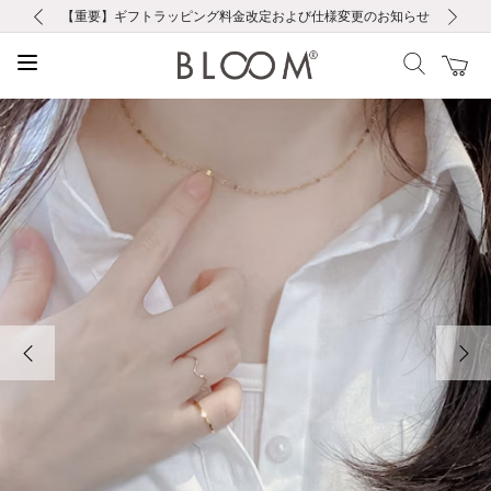
前の画像
次の画像
【重要】ギフトラッピング料金改定および仕様変更のお知らせ
【重要】令和８年熊本地震に伴う集配への影響について
【重要】令和８年熊本地震に伴う集配への影響について
税込5,500円以上で送料無料｜最短24時間以内に発送
会員限定！レビュー投稿で100ポイントプレゼント
LINE友だち登録で500円クーポンプレゼント
新規会員登録で1000ポイントプレゼント！
【重要】夏季休業の営業についてのご案内
お修理・アフターサービスのご案内
お修理・アフターサービスのご案内
前の画像
次の