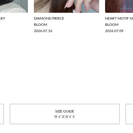
LRY
DIAMOND PIERCE
HEART MOTIF N
BLOOM
BLOOM
2026.07.16
2026.07.09
SIZE GUIDE
サイズガイド