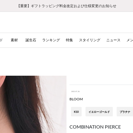
【重要】ギフトラッピング料金改定および仕様変更のお知らせ
【重要】令和８年熊本地震に伴う集配への影響について
【重要】令和８年熊本地震に伴う集配への影響について
税込5,500円以上で送料無料｜最短24時間以内に発送
会員限定！レビュー投稿で100ポイントプレゼント
LINE友だち登録で500円クーポンプレゼント
新規会員登録で1000ポイントプレゼント！
【重要】夏季休業の営業についてのご案内
お修理・アフターサービスのご案内
お修理・アフターサービスのご案内
ド
素材
誕生石
ランキング
特集
スタイリング
ニュース
メ
2025.07.26
BLOOM
K10
イエローゴールド
プラチナ
COMBINATION PIERCE