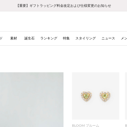
【重要】ギフトラッピング料金改定および仕様変更のお知らせ
【重要】令和８年熊本地震に伴う集配への影響について
【重要】令和８年熊本地震に伴う集配への影響について
税込5,500円以上で送料無料｜最短24時間以内に発送
会員限定！レビュー投稿で100ポイントプレゼント
LINE友だち登録で500円クーポンプレゼント
新規会員登録で1000ポイントプレゼント！
【重要】夏季休業の営業についてのご案内
お修理・アフターサービスのご案内
お修理・アフターサービスのご案内
ド
素材
誕生石
ランキング
特集
スタイリング
ニュース
メ
BLOOM ブルーム