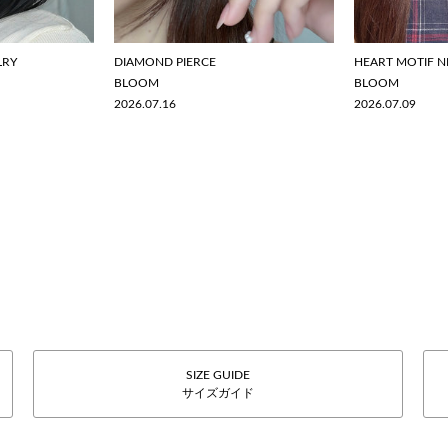
LRY
DIAMOND PIERCE
HEART MOTIF N
BLOOM
BLOOM
2026.07.16
2026.07.09
SIZE GUIDE
サイズガイド