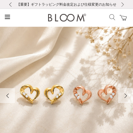
前の画像
次の画像
【重要】ギフトラッピング料金改定および仕様変更のお知らせ
【重要】令和８年熊本地震に伴う集配への影響について
【重要】令和８年熊本地震に伴う集配への影響について
税込5,500円以上で送料無料｜最短24時間以内に発送
会員限定！レビュー投稿で100ポイントプレゼント
新規LINE友だち登録で500円クーポンプレゼント
新規会員登録で1000ポイントプレゼント！
【重要】夏季休業の営業についてのご案内
お修理・アフターサービスのご案内
お修理・アフターサービスのご案内
前の画像
次の