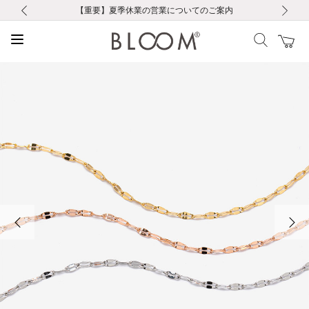
前の画像
次の画像
【重要】ギフトラッピング料金改定および仕様変更のお知らせ
【重要】令和８年熊本地震に伴う集配への影響について
【重要】令和８年熊本地震に伴う集配への影響について
税込5,500円以上で送料無料｜最短24時間以内に発送
会員限定！レビュー投稿で100ポイントプレゼント
新規LINE友だち登録で500円クーポンプレゼント
新規会員登録で1000ポイントプレゼント！
【重要】夏季休業の営業についてのご案内
お修理・アフターサービスのご案内
お修理・アフターサービスのご案内
前の画像
次の