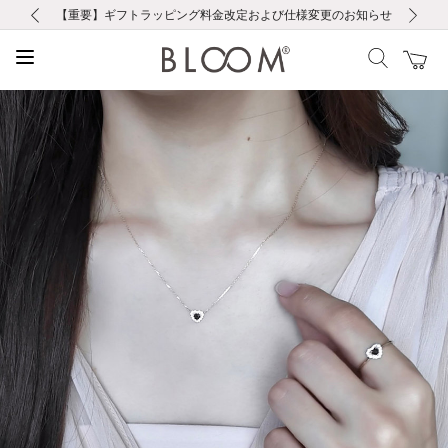
前の画像
次の画像
【重要】ギフトラッピング料金改定および仕様変更のお知らせ
【重要】令和８年熊本地震に伴う集配への影響について
【重要】令和８年熊本地震に伴う集配への影響について
税込5,500円以上で送料無料｜最短24時間以内に発送
会員限定！レビュー投稿で100ポイントプレゼント
新規LINE友だち登録で500円クーポンプレゼント
新規会員登録で1000ポイントプレゼント！
【重要】夏季休業の営業についてのご案内
お修理・アフターサービスのご案内
お修理・アフターサービスのご案内