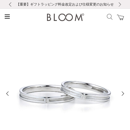
前の画像
次の画像
【重要】ギフトラッピング料金改定および仕様変更のお知らせ
【重要】令和８年熊本地震に伴う集配への影響について
【重要】令和８年熊本地震に伴う集配への影響について
税込5,500円以上で送料無料｜最短24時間以内に発送
会員限定！レビュー投稿で100ポイントプレゼント
新規LINE友だち登録で500円クーポンプレゼント
新規会員登録で1000ポイントプレゼント！
【重要】夏季休業の営業についてのご案内
お修理・アフターサービスのご案内
お修理・アフターサービスのご案内
前の画像
次の