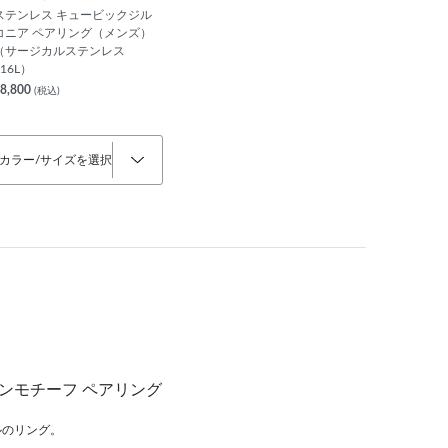
ステンレス キュービックジル
コニア ペアリング（メンズ）
（サージカルステンレス
316L）
8,800
(税込)
カラー/サイズを選択
ンモチーフ ペアリング
ルのリング。