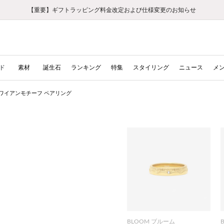
【重要】ギフトラッピング料金改定および仕様変更のお知らせ
【重要】令和８年熊本地震に伴う集配への影響について
【重要】令和８年熊本地震に伴う集配への影響について
税込5,500円以上で送料無料｜最短24時間以内に発送
会員限定！レビュー投稿で100ポイントプレゼント
新規LINE友だち登録で500円クーポンプレゼント
新規会員登録で1000ポイントプレゼント！
【重要】夏季休業の営業についてのご案内
お修理・アフターサービスのご案内
お修理・アフターサービスのご案内
ド
素材
誕生石
ランキング
特集
スタイリング
ニュース
メ
ワイアンモチーフ ペアリング
BLOOM ブルーム