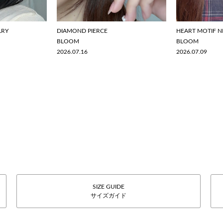
LRY
DIAMOND PIERCE
HEART MOTIF N
BLOOM
BLOOM
2026.07.16
2026.07.09
SIZE GUIDE
サイズガイド