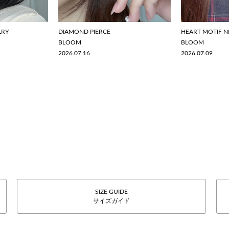
LRY
DIAMOND PIERCE
HEART MOTIF N
BLOOM
BLOOM
2026.07.16
2026.07.09
SIZE GUIDE
サイズガイド