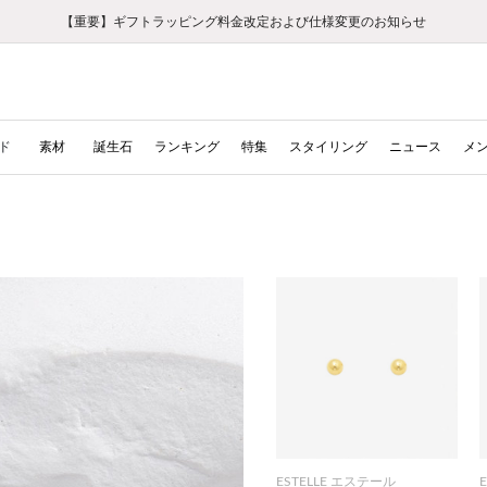
【重要】ギフトラッピング料金改定および仕様変更のお知らせ
【重要】令和８年熊本地震に伴う集配への影響について
【重要】令和８年熊本地震に伴う集配への影響について
税込5,500円以上で送料無料｜最短24時間以内に発送
会員限定！レビュー投稿で100ポイントプレゼント
LINE友だち登録で500円クーポンプレゼント
新規会員登録で1000ポイントプレゼント！
【重要】夏季休業の営業についてのご案内
お修理・アフターサービスのご案内
お修理・アフターサービスのご案内
ド
素材
誕生石
ランキング
特集
スタイリング
ニュース
メ
）
ESTELLE エステール