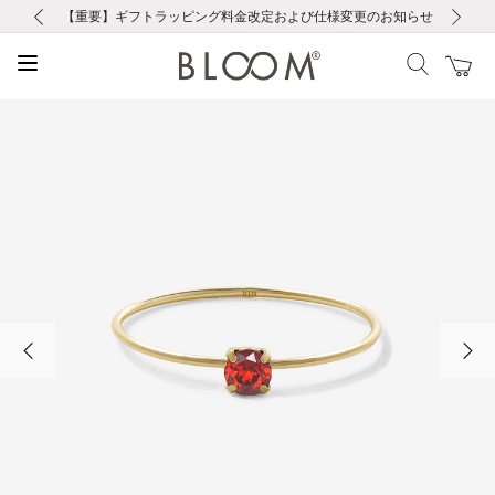
前の画像
次の画像
【重要】ギフトラッピング料金改定および仕様変更のお知らせ
【重要】令和８年熊本地震に伴う集配への影響について
【重要】令和８年熊本地震に伴う集配への影響について
税込5,500円以上で送料無料｜最短24時間以内に発送
会員限定！レビュー投稿で100ポイントプレゼント
LINE友だち登録で500円クーポンプレゼント
新規会員登録で1000ポイントプレゼント！
【重要】夏季休業の営業についてのご案内
お修理・アフターサービスのご案内
お修理・アフターサービスのご案内
前の画像
次の