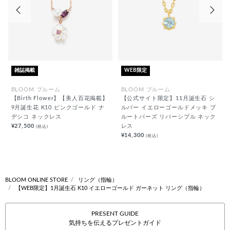
前の画像
次の
雑誌掲載
WEB限定
BLOOM ブルーム
BLOOM ブルーム
【Birth Flower】【美人百花掲載】
【公式サイト限定】11月誕生石 シ
9月誕生花 K10 ピンクゴールド ナ
ルバー イエローゴールドメッキ ブ
デシコ ネックレス
ルートパーズ リバーシブル ネック
¥27,500
レス
(税込)
¥14,300
(税込)
BLOOM ONLINE STORE
リング（指輪）
【WEB限定】1月誕生石 K10 イエローゴールド ガーネット リング（指輪）
PRESENT GUIDE
気持ちを伝えるプレゼントガイド