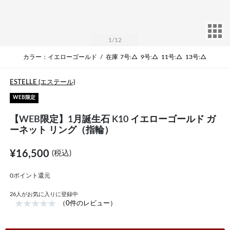
サ
1
/12
カラー：イエローゴールド
/
在庫
7号:△
9号:△
11号:△
13号:△
ESTELLE (エステール)
WEB限定
【WEB限定】1月誕生石 K10 イエローゴールド ガ
ーネット リング（指輪）
¥16,500
(税込)
0ポイント還元
26
人がお気に入りに登録中
（0件のレビュー）