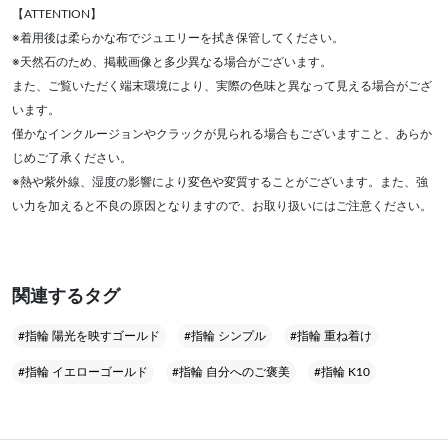
【ATTENTION】
※着用後は柔らかな布でジュエリーを拭き保管してください。
※天然石のため、掲載画像と多少異なる場合がございます。
また、ご覧いただく端末環境により、実際の色味と異なって見える場合がござ
います。
僅かなインクルージョンやクラックが見られる場合もございますこと、あらか
じめご了承ください。
※熱や紫外線、湿度の影響により変色や変質することがございます。また、強
い力を加えると不良の原因となりますので、お取り扱いにはご注意ください。
関連するタグ
#指輪 陽光を映すゴールド
#指輪 シンプル
#指輪 重ね着け
#指輪 イエローゴールド
#指輪 自分へのご褒美
#指輪 K10