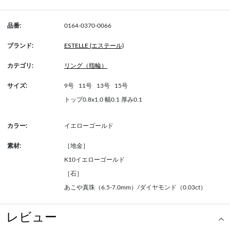
品番:
0164-0370-0066
ブランド:
ESTELLE (エステール)
カテゴリ:
リング（指輪）
サイズ:
9号
11号
13号
15号
トップ0.8x1.0 幅0.1 厚み0.1
カラー:
イエローゴールド
素材:
［地金］
K10イエローゴールド
［石］
あこや真珠（6.5-7.0mm）/ダイヤモンド（0.03ct）
レビュー