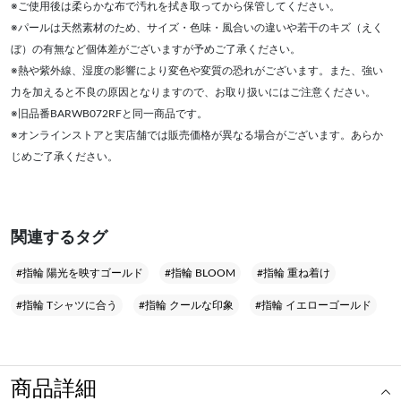
※ご使用後は柔らかな布で汚れを拭き取ってから保管してください。
※パールは天然素材のため、サイズ・色味・風合いの違いや若干のキズ（えく
ぼ）の有無など個体差がございますが予めご了承ください。
※熱や紫外線、湿度の影響により変色や変質の恐れがございます。また、強い
力を加えると不良の原因となりますので、お取り扱いにはご注意ください。
※旧品番BARWB072RFと同一商品です。
※オンラインストアと実店舗では販売価格が異なる場合がございます。あらか
じめご了承ください。
関連するタグ
#指輪 陽光を映すゴールド
#指輪 BLOOM
#指輪 重ね着け
#指輪 Tシャツに合う
#指輪 クールな印象
#指輪 イエローゴールド
商品詳細