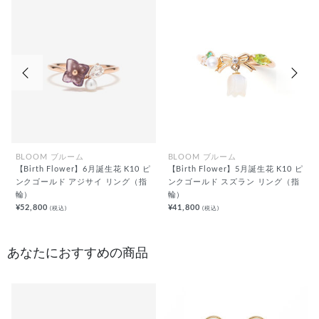
前の画像
次の
BLOOM ブルーム
BLOOM ブルーム
【Birth Flower】6月誕生花 K10 ピ
【Birth Flower】5月誕生花 K10 ピ
ンクゴールド アジサイ リング（指
ンクゴールド スズラン リング（指
輪）
輪）
¥52,800
¥41,800
(税込)
(税込)
あなたにおすすめの商品