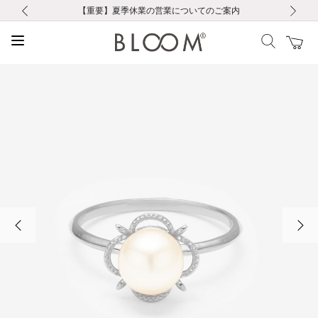
前の画像
次の画像
【重要】ギフトラッピング料金改定および仕様変更のお知らせ
【重要】令和８年熊本地震に伴う集配への影響について
【重要】令和８年熊本地震に伴う集配への影響について
税込5,500円以上で送料無料｜最短24時間以内に発送
会員限定！レビュー投稿で100ポイントプレゼント
新規LINE友だち登録で500円クーポンプレゼント
新規会員登録で1000ポイントプレゼント！
【重要】夏季休業の営業についてのご案内
お修理・アフターサービスのご案内
お修理・アフターサービスのご案内
前の画像
次の