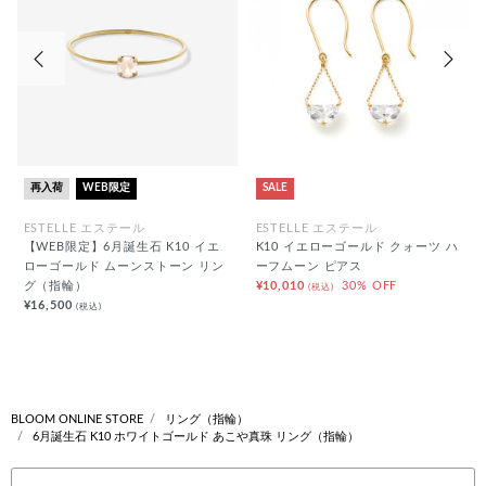
前の画像
次の
再入荷
WEB限定
SALE
ESTELLE エステール
ESTELLE エステール
【WEB限定】6月誕生石 K10 イエ
K10 イエローゴールド クォーツ ハ
ローゴールド ムーンストーン リン
ーフムーン ピアス
グ（指輪）
¥10,010
30% OFF
(税込)
¥16,500
(税込)
BLOOM ONLINE STORE
リング（指輪）
6月誕生石 K10 ホワイトゴールド あこや真珠 リング（指輪）