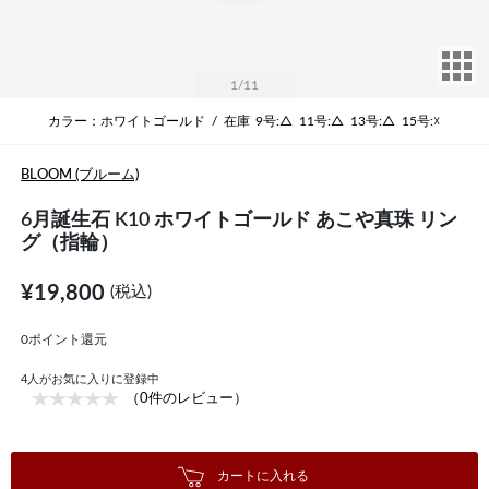
サ
1
/11
カラー：ホワイトゴールド
/
在庫
9号:△
11号:△
13号:△
15号:☓
BLOOM (ブルーム)
6月誕生石 K10 ホワイトゴールド あこや真珠 リン
グ（指輪）
¥19,800
(税込)
0ポイント還元
4
人がお気に入りに登録中
（0件のレビュー）
カートに入れる