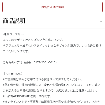
お気に入りに追加
商品説明
-地金ジュエリー-
エッジのデザインがさりげない存在感のリング。
ペアジュエリー過ぎないスタイリッシュなデザインが魅力で、いつも身に着け
ていたいリングです。
こちらのペアは（品番：0172-2301-0013）
【ATTENTION】
※ご使用後は柔らかな布で汚れを拭き取って保管してください。
※熱や紫外線、湿度の影響により変色や変質の恐れがございます。また、強い
力を加えると不良の原因となりますので、お取り扱いにはご注意ください。
※旧品番AGRP200200と同一商品です。
※オンラインストアと実店舗では販売価格が異なる場合がございます。あらか