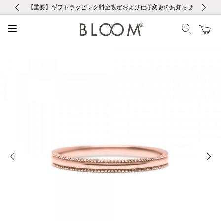
前の画像
次の画像
【重要】ギフトラッピング料金改定および仕様変更のお知らせ
【重要】令和８年熊本地震に伴う集配への影響について
【重要】令和８年熊本地震に伴う集配への影響について
税込5,500円以上で送料無料｜最短24時間以内に発送
会員限定！レビュー投稿で100ポイントプレゼント
新規LINE友だち登録で500円クーポンプレゼント
新規会員登録で1000ポイントプレゼント！
【重要】夏季休業の営業についてのご案内
お修理・アフターサービスのご案内
お修理・アフターサービスのご案内
前の画像
次の