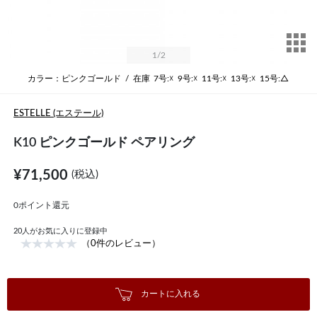
サ
1
/2
カラー：ピンクゴールド
/
在庫
7号:☓
9号:☓
11号:☓
13号:☓
15号:△
ESTELLE (エステール)
K10 ピンクゴールド ペアリング
¥71,500
(税込)
0ポイント還元
20
人がお気に入りに登録中
（0件のレビュー）
カートに入れる