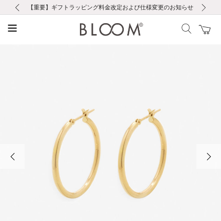
前の画像
次の画像
【重要】ギフトラッピング料金改定および仕様変更のお知らせ
【重要】令和８年熊本地震に伴う集配への影響について
【重要】令和８年熊本地震に伴う集配への影響について
税込5,500円以上で送料無料｜最短24時間以内に発送
会員限定！レビュー投稿で100ポイントプレゼント
新規LINE友だち登録で500円クーポンプレゼント
新規会員登録で1000ポイントプレゼント！
【重要】夏季休業の営業についてのご案内
お修理・アフターサービスのご案内
お修理・アフターサービスのご案内
前の画像
次の