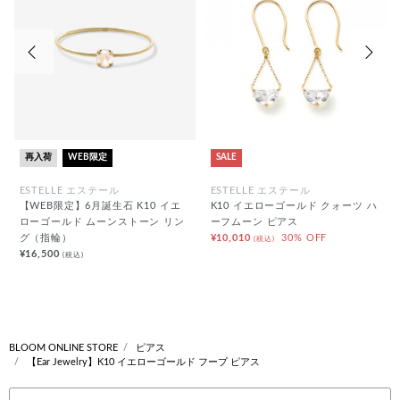
前の画像
次の
再入荷
WEB限定
SALE
ESTELLE エステール
ESTELLE エステール
【WEB限定】6月誕生石 K10 イエ
K10 イエローゴールド クォーツ ハ
ローゴールド ムーンストーン リン
ーフムーン ピアス
グ（指輪）
¥10,010
30% OFF
(税込)
¥16,500
(税込)
BLOOM ONLINE STORE
ピアス
【Ear Jewelry】K10 イエローゴールド フープ ピアス