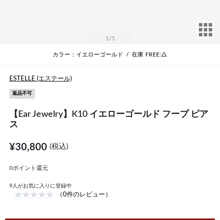
サ
1
/5
カラー：イエローゴールド
/
在庫
FREE:△
ESTELLE (エステール)
返品不可
【Ear Jewelry】K10 イエローゴールド フープ ピア
ス
¥30,800
(税込)
0ポイント還元
9
人がお気に入りに登録中
（0件のレビュー）