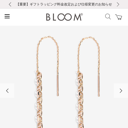
前の画像
次の画像
【重要】ギフトラッピング料金改定および仕様変更のお知らせ
【重要】令和８年熊本地震に伴う集配への影響について
【重要】令和８年熊本地震に伴う集配への影響について
税込5,500円以上で送料無料｜最短24時間以内に発送
会員限定！レビュー投稿で100ポイントプレゼント
LINE友だち登録で500円クーポンプレゼント
新規会員登録で1000ポイントプレゼント！
【重要】夏季休業の営業についてのご案内
お修理・アフターサービスのご案内
お修理・アフターサービスのご案内
前の画像
次の