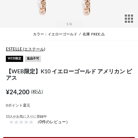
サ
1
/6
カラー：イエローゴールド
/
在庫
FREE:△
ESTELLE (エステール)
WEB限定
返品不可
【WEB限定】K10 イエローゴールド アメリカン ピ
アス
¥24,200
(税込)
0ポイント還元
13
人がお気に入りに登録中
（0件のレビュー）