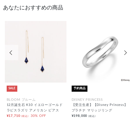
あなたにおすすめの商品
前の画像
次の
SALE
予約商品
BLOOM ブルーム
DISNEY PRINCESS
12月誕生石 K10 イエローゴールド
【受注生産】【Disney Princess】
ラピスラズリ アメリカン ピアス
プラチナ マリッジリング
¥17,710
30% OFF
¥198,000
(税込)
(税込)