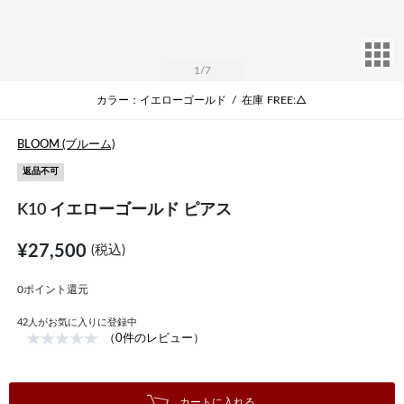
サ
1
/7
カラー：イエローゴールド
/
在庫
FREE:△
BLOOM (ブルーム)
返品不可
K10 イエローゴールド ピアス
¥27,500
(税込)
0ポイント還元
42
人がお気に入りに登録中
（0件のレビュー）
カートに入れる