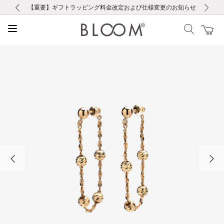
前の画像
次の画像
【重要】ギフトラッピング料金改定および仕様変更のお知らせ
【重要】令和８年熊本地震に伴う集配への影響について
【重要】令和８年熊本地震に伴う集配への影響について
税込5,500円以上で送料無料｜最短24時間以内に発送
会員限定！レビュー投稿で100ポイントプレゼント
新規LINE友だち登録で500円クーポンプレゼント
新規会員登録で1000ポイントプレゼント！
【重要】夏季休業の営業についてのご案内
お修理・アフターサービスのご案内
お修理・アフターサービスのご案内
前の画像
次の