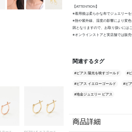
【ATTENTION】
※着用後は柔らかな布でジュエリーを
※熱や紫外線、湿度の影響により変
因となりますので、お取り扱いには
※オンラインストアと実店舗では販
関連するタグ
#ピアス 陽光を映すゴールド
#ピ
#ピアス イエローゴールド
#ピ
#地金ジュエリー ピアス
商品詳細
エステール
ESTELLE エステール