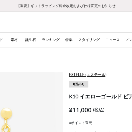
【重要】ギフトラッピング料金改定および仕様変更のお知らせ
【重要】令和８年熊本地震に伴う集配への影響について
【重要】令和８年熊本地震に伴う集配への影響について
税込5,500円以上で送料無料｜最短24時間以内に発送
会員限定！レビュー投稿で100ポイントプレゼント
LINE友だち登録で500円クーポンプレゼント
新規会員登録で1000ポイントプレゼント！
【重要】夏季休業の営業についてのご案内
お修理・アフターサービスのご案内
お修理・アフターサービスのご案内
ド
素材
誕生石
ランキング
特集
スタイリング
ニュース
メ
ESTELLE (エステール)
返品不可
K10 イエローゴールド ピ
¥11,000
(税込)
0ポイント還元