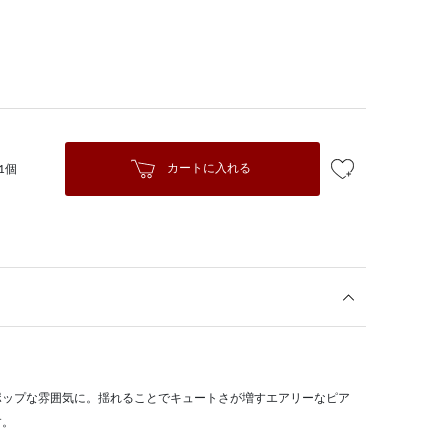
カートに入れる
1個
。
ポップな雰囲気に。揺れることでキュートさが増すエアリーなピア
す。