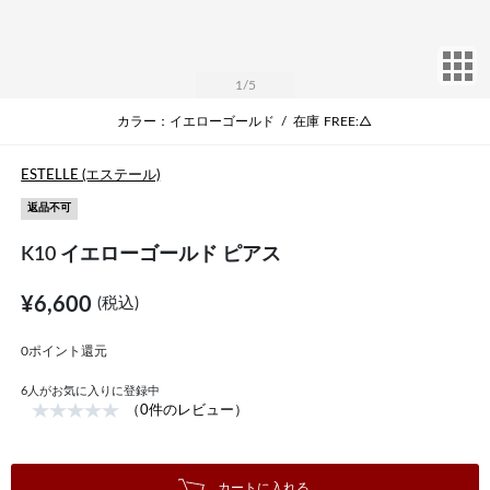
サ
1
/5
カラー：イエローゴールド
/
在庫
FREE:△
ESTELLE (エステール)
返品不可
K10 イエローゴールド ピアス
¥6,600
(税込)
0ポイント還元
6
人がお気に入りに登録中
（0件のレビュー）
カートに入れる