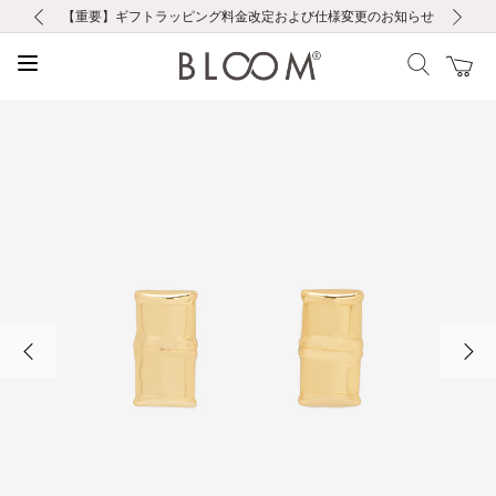
前の画像
次の画像
【重要】ギフトラッピング料金改定および仕様変更のお知らせ
【重要】令和８年熊本地震に伴う集配への影響について
【重要】令和８年熊本地震に伴う集配への影響について
税込5,500円以上で送料無料｜最短24時間以内に発送
会員限定！レビュー投稿で100ポイントプレゼント
新規LINE友だち登録で500円クーポンプレゼント
新規会員登録で1000ポイントプレゼント！
【重要】夏季休業の営業についてのご案内
お修理・アフターサービスのご案内
お修理・アフターサービスのご案内
前の画像
次の