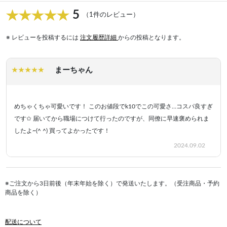
5
（1件のレビュー）
※ レビューを投稿するには
注文履歴詳細
からの投稿となります。
まーちゃん
めちゃくちゃ可愛いです！ このお値段でk10でこの可愛さ…コスパ良すぎ
です✩︎ 届いてから職場につけて行ったのですが、同僚に早速褒められま
したよ~(^ ^) 買ってよかったです！
2024.09.02
※ご注文から3日前後（年末年始を除く）で発送いたします。（受注商品・予約
商品を除く）
配送について