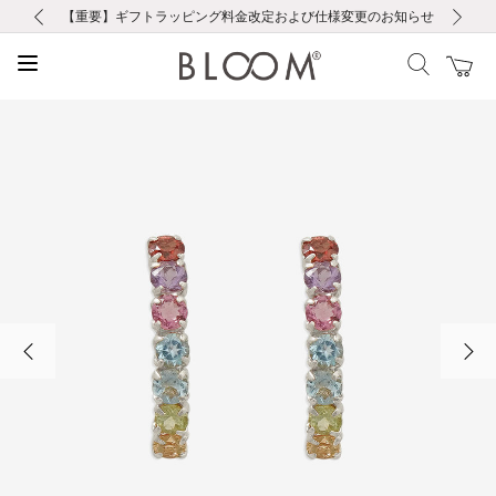
前の画像
次の画像
【重要】ギフトラッピング料金改定および仕様変更のお知らせ
【重要】令和８年熊本地震に伴う集配への影響について
【重要】令和８年熊本地震に伴う集配への影響について
税込5,500円以上で送料無料｜最短24時間以内に発送
会員限定！レビュー投稿で100ポイントプレゼント
LINE友だち登録で500円クーポンプレゼント
新規会員登録で1000ポイントプレゼント！
【重要】夏季休業の営業についてのご案内
お修理・アフターサービスのご案内
お修理・アフターサービスのご案内
前の画像
次の