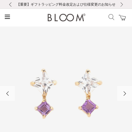
前の画像
次の画像
【重要】ギフトラッピング料金改定および仕様変更のお知らせ
【重要】令和８年熊本地震に伴う集配への影響について
【重要】令和８年熊本地震に伴う集配への影響について
税込5,500円以上で送料無料｜最短24時間以内に発送
会員限定！レビュー投稿で100ポイントプレゼント
LINE友だち登録で500円クーポンプレゼント
新規会員登録で1000ポイントプレゼント！
【重要】夏季休業の営業についてのご案内
お修理・アフターサービスのご案内
お修理・アフターサービスのご案内
前の画像
次の