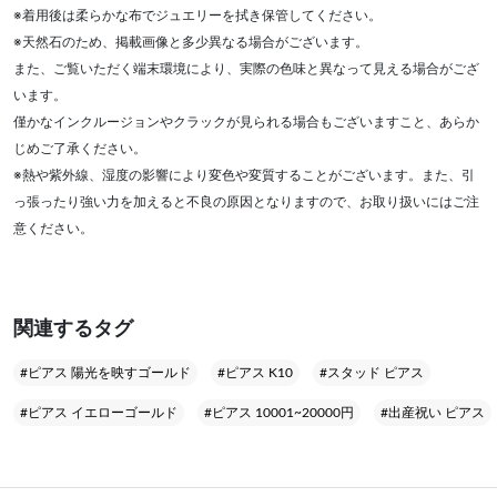
※着用後は柔らかな布でジュエリーを拭き保管してください。
※天然石のため、掲載画像と多少異なる場合がございます。
また、ご覧いただく端末環境により、実際の色味と異なって見える場合がござ
います。
僅かなインクルージョンやクラックが見られる場合もございますこと、あらか
じめご了承ください。
※熱や紫外線、湿度の影響により変色や変質することがございます。また、引
っ張ったり強い力を加えると不良の原因となりますので、お取り扱いにはご注
意ください。
関連するタグ
#ピアス 陽光を映すゴールド
#ピアス K10
#スタッド ピアス
#ピアス イエローゴールド
#ピアス 10001~20000円
#出産祝い ピアス