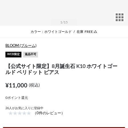
サ
1
/15
カラー：ホワイトゴールド
/
在庫
FREE:△
BLOOM (ブルーム)
WEB限定
返品不可
【公式サイト限定】8月誕生石 K10 ホワイトゴー
ルド ペリドット ピアス
¥11,000
(税込)
0ポイント還元
26
人がお気に入りに登録中
（0件のレビュー）