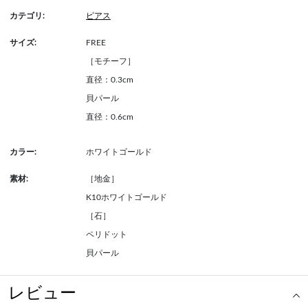
カテゴリ:
ピアス
サイズ:
FREE
［モチーフ］
直径：0.3cm
貝パール
直径：0.6cm
カラー:
ホワイトゴールド
素材:
［地金］
K10ホワイトゴールド
［石］
ペリドット
貝パール
レビュー