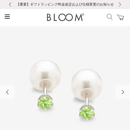
前の画像
次の画像
【重要】ギフトラッピング料金改定および仕様変更のお知らせ
【重要】令和８年熊本地震に伴う集配への影響について
【重要】令和８年熊本地震に伴う集配への影響について
税込5,500円以上で送料無料｜最短24時間以内に発送
会員限定！レビュー投稿で100ポイントプレゼント
新規LINE友だち登録で500円クーポンプレゼント
新規会員登録で1000ポイントプレゼント！
【重要】夏季休業の営業についてのご案内
お修理・アフターサービスのご案内
お修理・アフターサービスのご案内
前の画像
次の