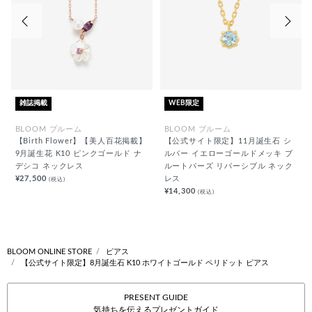
前の画像
次の
雑誌掲載
WEB限定
BLOOM ブルーム
BLOOM ブルーム
【Birth Flower】【美人百花掲載】
【公式サイト限定】11月誕生石 シ
9月誕生花 K10 ピンクゴールド ナ
ルバー イエローゴールドメッキ ブ
デシコ ネックレス
ルートパーズ リバーシブル ネック
¥27,500
レス
(税込)
¥14,300
(税込)
BLOOM ONLINE STORE
ピアス
【公式サイト限定】8月誕生石 K10 ホワイトゴールド ペリドット ピアス
PRESENT GUIDE
気持ちを伝えるプレゼントガイド