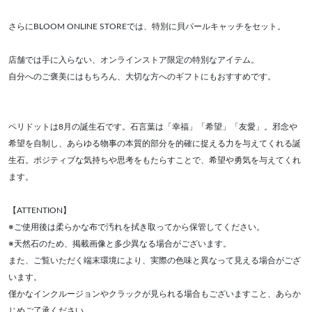
さらにBLOOM ONLINE STOREでは、特別に貝パールキャッチをセット。
店舗では手に入らない、オンラインストア限定の特別なアイテム。
自分へのご褒美にはもちろん、大切な方へのギフトにもおすすめです。
ペリドットは8月の誕生石です。石言葉は「幸福」「希望」「友愛」。邪念や
希望を自制し、あらゆる物事の本質的部分を的確に捉える力を与えてくれる誕
生石。ポジティブな気持ちや思考をもたらすことで、希望や勇気を与えてくれ
ます。
【ATTENTION】
※ご使用後は柔らかな布で汚れを拭き取ってから保管してください。
※天然石のため、掲載画像と多少異なる場合がございます。
また、ご覧いただく端末環境により、実際の色味と異なって見える場合がござ
います。
僅かなインクルージョンやクラックが見られる場合もございますこと、あらか
じめご了承ください。