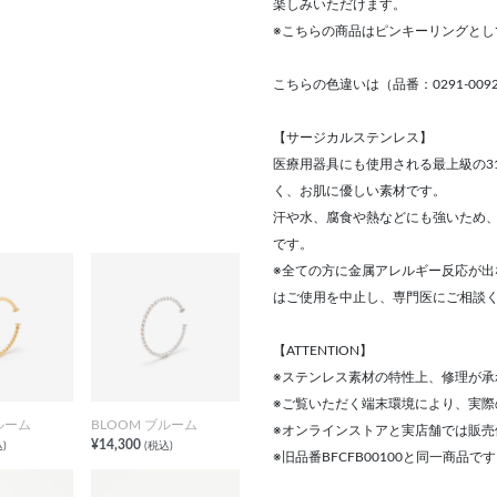
楽しみいただけます。
※こちらの商品はピンキーリングとし
こちらの色違いは（品番：0291-0092-0
【サージカルステンレス】
医療用器具にも使用される最上級の3
く、お肌に優しい素材です。
汗や水、腐食や熱などにも強いため
です。
※全ての方に金属アレルギー反応が
はご使用を中止し、専門医にご相談
【ATTENTION】
※ステンレス素材の特性上、修理が承
※ご覧いただく端末環境により、実
ルーム
BLOOM ブルーム
※オンラインストアと実店舗では販
¥14,300
)
(税込)
※旧品番BFCFB00100と同一商品で