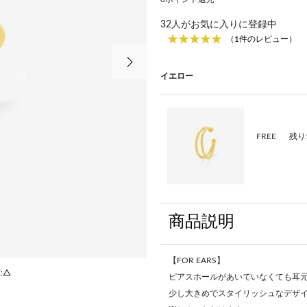
32
人がお気に入りに登録中
（1件のレビュー）
次の画像
イエロー
FREE
残り
商品説明
【FOR EARS】
E:△
ピアスホールがあいていなくても耳
少し大きめでスタイリッシュなデザ