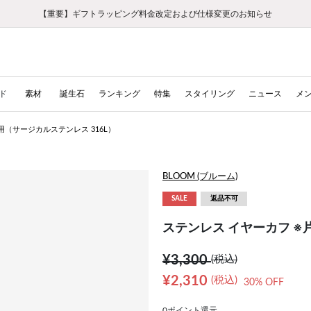
【重要】ギフトラッピング料金改定および仕様変更のお知らせ
【重要】令和８年熊本地震に伴う集配への影響について
【重要】令和８年熊本地震に伴う集配への影響について
税込5,500円以上で送料無料｜最短24時間以内に発送
会員限定！レビュー投稿で100ポイントプレゼント
新規LINE友だち登録で500円クーポンプレゼント
新規会員登録で1000ポイントプレゼント！
【重要】夏季休業の営業についてのご案内
お修理・アフターサービスのご案内
お修理・アフターサービスのご案内
ド
素材
誕生石
ランキング
特集
スタイリング
ニュース
メ
用（サージカルステンレス 316L）
BLOOM (ブルーム)
SALE
返品不可
ステンレス イヤーカフ ※
¥3,300
(税込)
¥2,310
(税込)
30% OFF
0ポイント還元