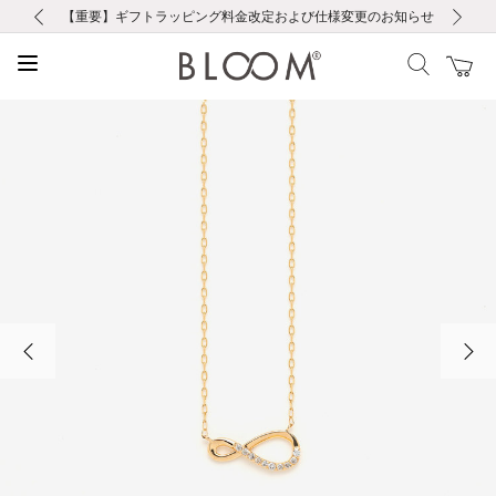
前の画像
次の画像
【重要】ギフトラッピング料金改定および仕様変更のお知らせ
【重要】令和８年熊本地震に伴う集配への影響について
【重要】令和８年熊本地震に伴う集配への影響について
税込5,500円以上で送料無料｜最短24時間以内に発送
会員限定！レビュー投稿で100ポイントプレゼント
新規LINE友だち登録で500円クーポンプレゼント
新規会員登録で1000ポイントプレゼント！
【重要】夏季休業の営業についてのご案内
お修理・アフターサービスのご案内
お修理・アフターサービスのご案内
前の画像
次の