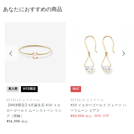
あなたにおすすめの商品
前の画像
次の
再入荷
WEB限定
SALE
ESTELLE エステール
ESTELLE エステール
【WEB限定】6月誕生石 K10 イエ
K10 イエローゴールド クォーツ ハ
ローゴールド ムーンストーン リン
ーフムーン ピアス
グ（指輪）
¥10,010
30% OFF
(税込)
¥16,500
(税込)