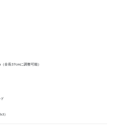
m（全長37cmに調整可能）
ルド
ct）