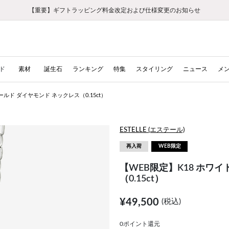
【重要】ギフトラッピング料金改定および仕様変更のお知らせ
【重要】令和８年熊本地震に伴う集配への影響について
【重要】令和８年熊本地震に伴う集配への影響について
税込5,500円以上で送料無料｜最短24時間以内に発送
会員限定！レビュー投稿で100ポイントプレゼント
新規LINE友だち登録で500円クーポンプレゼント
新規会員登録で1000ポイントプレゼント！
【重要】夏季休業の営業についてのご案内
お修理・アフターサービスのご案内
お修理・アフターサービスのご案内
ド
素材
誕生石
ランキング
特集
スタイリング
ニュース
メ
ールド ダイヤモンド ネックレス（0.15ct）
ESTELLE (エステール)
再入荷
WEB限定
【WEB限定】K18 ホワ
（0.15ct）
¥49,500
(税込)
0ポイント還元