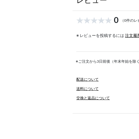
レビュー
0
（0件のレ
※ レビューを投稿するには
注文履
※ご注文から3日前後（年末年始を除
配送について
送料について
交換と返品について