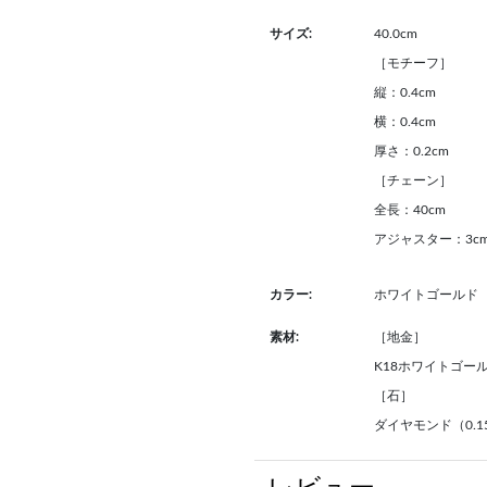
サイズ:
40.0cm
［モチーフ］
縦：0.4cm
横：0.4cm
厚さ：0.2cm
［チェーン］
全長：40cm
アジャスター：3c
カラー:
ホワイトゴールド
素材:
［地金］
K18ホワイトゴー
［石］
ダイヤモンド（0.15