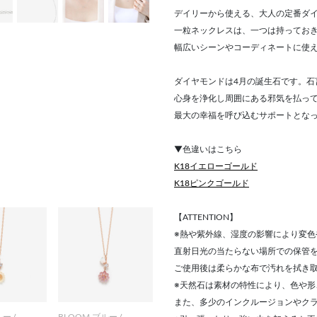
デイリーから使える、大人の定番ダ
一粒ネックレスは、一つは持ってお
幅広いシーンやコーディネートに使
ダイヤモンドは4月の誕生石です。石
心身を浄化し周囲にある邪気を払っ
最大の幸福を呼び込むサポートとな
▼色違いはこちら
K18イエローゴールド
K18ピンクゴールド
【ATTENTION】
※熱や紫外線、湿度の影響により変色
直射日光の当たらない場所での保管
ご使用後は柔らかな布で汚れを拭き
※天然石は素材の特性により、色や
また、多少のインクルージョンやク
ルーム
BLOOM ブルーム