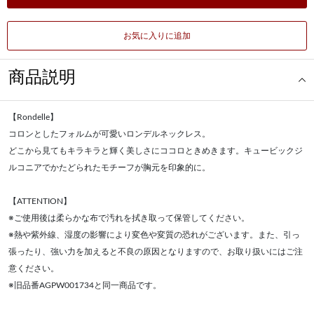
お気に入りに追加
商品説明
【Rondelle】
コロンとしたフォルムが可愛いロンデルネックレス。
どこから見てもキラキラと輝く美しさにココロときめきます。キュービックジ
ルコニアでかたどられたモチーフが胸元を印象的に。
【ATTENTION】
※ご使用後は柔らかな布で汚れを拭き取って保管してください。
※熱や紫外線、湿度の影響により変色や変質の恐れがございます。また、引っ
張ったり、強い力を加えると不良の原因となりますので、お取り扱いにはご注
意ください。
※旧品番AGPW001734と同一商品です。