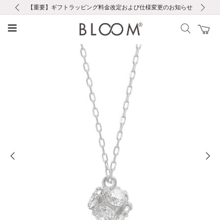
前の画像
次の画像
【重要】ギフトラッピング料金改定および仕様変更のお知らせ
【重要】令和８年熊本地震に伴う集配への影響について
【重要】令和８年熊本地震に伴う集配への影響について
税込5,500円以上で送料無料｜最短24時間以内に発送
会員限定！レビュー投稿で100ポイントプレゼント
新規LINE友だち登録で500円クーポンプレゼント
新規会員登録で1000ポイントプレゼント！
【重要】夏季休業の営業についてのご案内
お修理・アフターサービスのご案内
お修理・アフターサービスのご案内
前の画像
次の