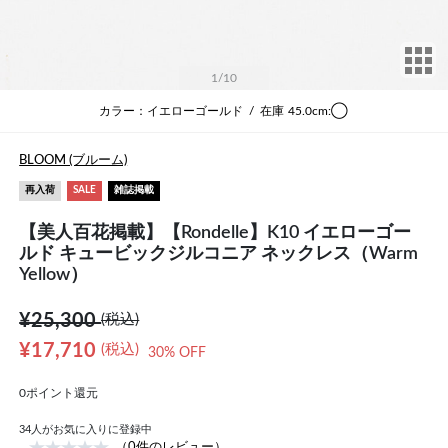
サ
1
/10
カラー：イエローゴールド
/
在庫
45.0cm:◯
BLOOM (ブルーム)
再入荷
SALE
雑誌掲載
【美人百花掲載】【Rondelle】K10 イエローゴー
ルド キュービックジルコニア ネックレス（Warm
Yellow）
¥25,300
(税込)
¥17,710
(税込)
30% OFF
0ポイント還元
34
人がお気に入りに登録中
（0件のレビュー）