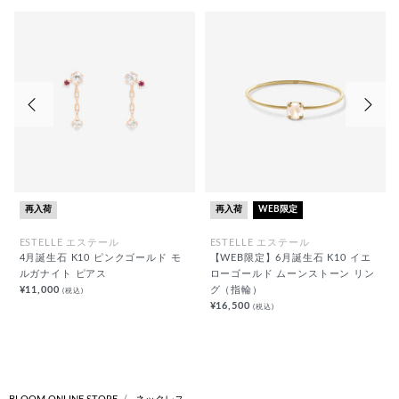
前の画像
次の
再入荷
再入荷
WEB限定
ESTELLE エステール
ESTELLE エステール
4月誕生石 K10 ピンクゴールド モ
【WEB限定】6月誕生石 K10 イエ
ルガナイト ピアス
ローゴールド ムーンストーン リン
¥11,000
グ（指輪）
(税込)
¥16,500
(税込)