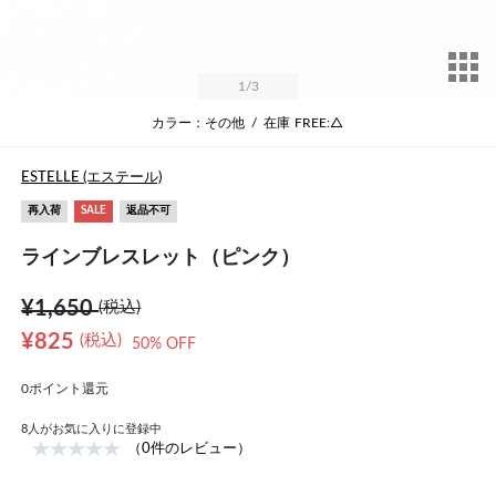
サ
1
/3
カラー：その他
/
在庫
FREE:△
ESTELLE (エステール)
再入荷
SALE
返品不可
ラインブレスレット（ピンク）
¥1,650
(税込)
¥825
(税込)
50% OFF
0ポイント還元
8
人がお気に入りに登録中
（0件のレビュー）