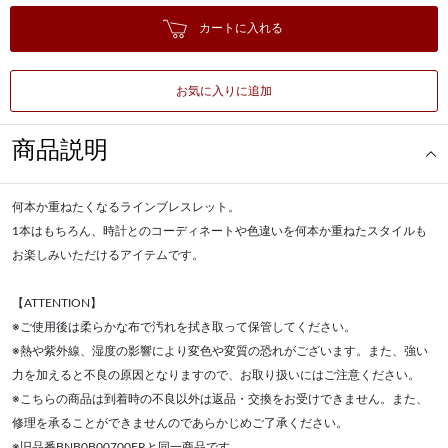
カートに入れる
お気に入りに追加
商品説明
何本か重ねたくなるラインブレスレット。
1本はもちろん、時計とのコーディネートや色違いを何本か重ねたスタイルも
お楽しみいただけるアイテムです。
【ATTENTION】
※ご使用後は柔らかな布で汚れを拭き取って保管してください。
※熱や紫外線、湿度の影響により変色や変質の恐れがございます。また、強い
力を加えると不良の原因となりますので、お取り扱いにはご注意ください。
※こちらの商品は到着時の不良以外は返品・交換をお受けできません。また、
修理を承ることができませんのであらかじめご了承ください。
※旧品番BNB0B00700FRと同一商品です。