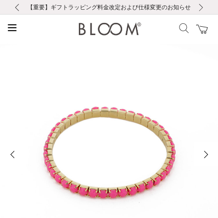
前の画像
次の画像
【重要】ギフトラッピング料金改定および仕様変更のお知らせ
【重要】令和８年熊本地震に伴う集配への影響について
【重要】令和８年熊本地震に伴う集配への影響について
税込5,500円以上で送料無料｜最短24時間以内に発送
会員限定！レビュー投稿で100ポイントプレゼント
新規LINE友だち登録で500円クーポンプレゼント
新規会員登録で1000ポイントプレゼント！
【重要】夏季休業の営業についてのご案内
お修理・アフターサービスのご案内
お修理・アフターサービスのご案内
前の画像
次の