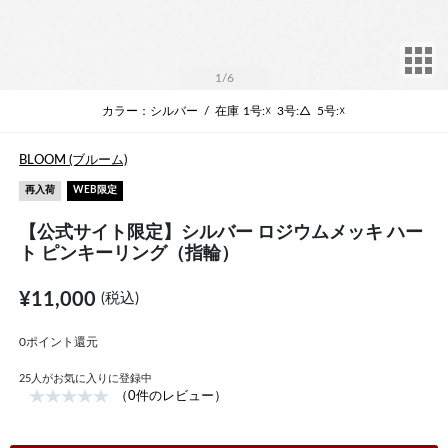
サ
1
/6
カラー：シルバー
/
在庫
1号:☓
3号:△
5号:☓
BLOOM (ブルーム)
再入荷
WEB限定
【公式サイト限定】シルバー ロジウムメッキ ハー
ト ピンキーリング（指輪）
¥11,000
(税込)
0ポイント還元
25
人がお気に入りに登録中
（0件のレビュー）