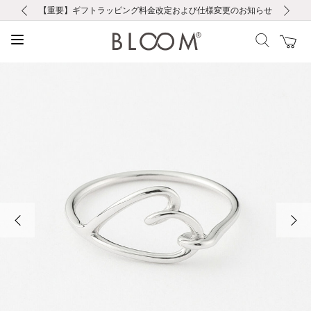
前の画像
次の画像
【重要】ギフトラッピング料金改定および仕様変更のお知らせ
【重要】令和８年熊本地震に伴う集配への影響について
【重要】令和８年熊本地震に伴う集配への影響について
税込5,500円以上で送料無料｜最短24時間以内に発送
会員限定！レビュー投稿で100ポイントプレゼント
新規LINE友だち登録で500円クーポンプレゼント
新規会員登録で1000ポイントプレゼント！
【重要】夏季休業の営業についてのご案内
お修理・アフターサービスのご案内
お修理・アフターサービスのご案内
前の画像
次の