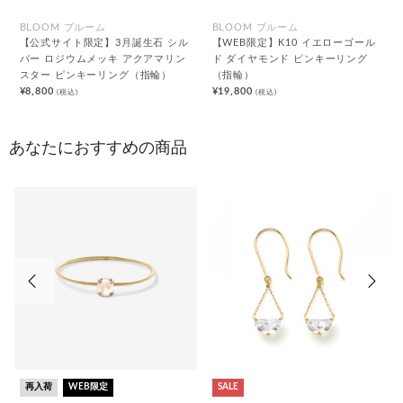
BLOOM ブルーム
BLOOM ブルーム
【公式サイト限定】3月誕生石 シル
【WEB限定】K10 イエローゴール
バー ロジウムメッキ アクアマリン
ド ダイヤモンド ピンキーリング
スター ピンキーリング（指輪）
（指輪）
¥8,800
¥19,800
(税込)
(税込)
あなたにおすすめの商品
前の画像
次の
再入荷
WEB限定
SALE