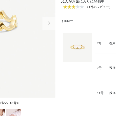
51
人がお気に入りに登録中
（1件のレビュー）
次の画像
イエロー
7号
在庫
9号
残り
11号
残り
1号:△
13号:☓