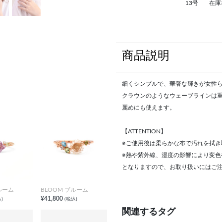
13号
在庫
商品説明
細くシンプルで、華奢な輝きが女性
クラウンのようなウェーブラインは
麗めにも使えます。
【ATTENTION】
※ご使用後は柔らかな布で汚れを拭き
※熱や紫外線、湿度の影響により変
となりますので、お取り扱いにはご
ルーム
BLOOM ブルーム
¥41,800
)
(税込)
関連するタグ