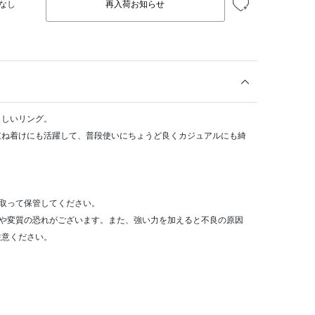
なし
再入荷お知らせ
らしいリング。
重ね着けにも活躍して、普段使いにちょうど良くカジュアルにも綺
取って保管してください。
色や変質の恐れがございます。また、強い力を加えると不良の原因
注意ください。