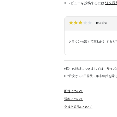
※ レビューを投稿するには
注文履
macha
クラウンっぽくて重ね付けすると
※採寸の詳細につきましては、
サイズ
※ご注文から3日前後（年末年始を除
配送について
送料について
交換と返品について