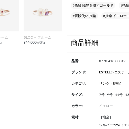
#指輪 陽光を映すゴールド
#指
#普段使い 指輪
#指輪 イエロー
ルーム
BLOOM ブルーム
商品詳細
¥44,000
)
(税込)
品番:
0770-4187-0019
ブランド:
ESTELLE (エステー
カテゴリ:
リング（指輪）
サイズ:
7号
9号
11号
1
カラー:
イエロー
素材:
［地金］
シルバー925/イ