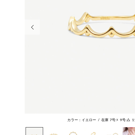
前の画像
カラー：イエロー
/
在庫
7号:☓
9号:△
1