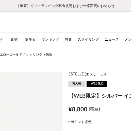
【重要】ギフトラッピング料金改定および仕様変更のお知らせ
【重要】令和８年熊本地震に伴う集配への影響について
【重要】令和８年熊本地震に伴う集配への影響について
税込5,500円以上で送料無料｜最短24時間以内に発送
会員限定！レビュー投稿で100ポイントプレゼント
新規LINE友だち登録で500円クーポンプレゼント
新規会員登録で1000ポイントプレゼント！
【重要】夏季休業の営業についてのご案内
お修理・アフターサービスのご案内
お修理・アフターサービスのご案内
ド
素材
誕生石
ランキング
特集
スタイリング
ニュース
メ
イエローゴールドメッキ リング（指輪）
ESTELLE (エステール)
再入荷
WEB限定
【WEB限定】シルバー 
¥8,800
(税込)
0ポイント還元