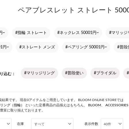
ペアブレスレット ストレート 500
円~
#指輪 ストレート
#ネックレス 50001円~
#マリッジリ
01円~
#ストレート メンズ
#ペアリング 50001円~
#普段使
#マリッジリング
#普段使い
#ブライダル
り込む
果です。 現在0アイテムをご用意しています。 BLOOM ONLINE STOREでは
リング（指輪）
といった定番商品の品揃えはもちろん、
BLOOM
、
ACCESSORIE
豊富に取り揃えております。
在庫
表示件数