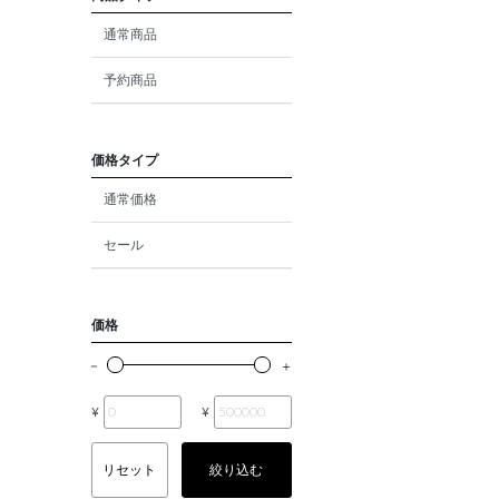
ダイヤモンド
通常商品
モルガナイト
予約商品
クォーツ
エメラルド
価格タイプ
通常価格
パール
セール
ムーンストーン
ルビー
価格
ペリドット
サファイア
¥
¥
トルマリン
リセット
絞り込む
オパール