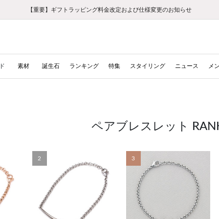
【重要】ギフトラッピング料金改定および仕様変更のお知らせ
【重要】令和８年熊本地震に伴う集配への影響について
【重要】令和８年熊本地震に伴う集配への影響について
税込5,500円以上で送料無料｜最短24時間以内に発送
会員限定！レビュー投稿で100ポイントプレゼント
LINE友だち登録で500円クーポンプレゼント
新規会員登録で1000ポイントプレゼント！
【重要】夏季休業の営業についてのご案内
お修理・アフターサービスのご案内
お修理・アフターサービスのご案内
ド
素材
誕生石
ランキング
特集
スタイリング
ニュース
メ
ペアブレスレット RANK
2
3