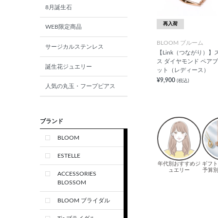
8月誕生石
再入荷
WEB限定商品
BLOOM ブルーム
サージカルステンレス
【Link（つながり）】
ス ダイヤモンド ペア
誕生花ジュエリー
ット（レディース）
¥9,900
(税込)
人気の丸玉・フープピアス
ブランド
BLOOM
ESTELLE
ACCESSORIES
BLOSSOM
BLOOM ブライダル