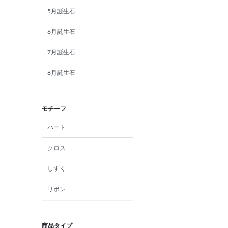
5月誕生石
6月誕生石
7月誕生石
8月誕生石
9月誕生石
モチーフ
10月誕生石
ハート
11月誕生石
クロス
12月誕生石
しずく
ガーネット
リボン
アメジスト
アクアマリン
商品タイプ