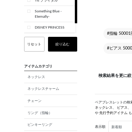
Tis ブライダル
Something Blue -
Eternally-
DISNEY PRINCESS
#指輪 50001
CREST+
リセット
絞り込む
#ピアス 500
アイテムカテゴリ
検索結果を更に絞
ネックレス
ネックレスチャーム
チェーン
ペアブレスレットの検索結
ネックレス
、
ピアス
、
リング（指輪）
や
先行予約アイテム
も
ピンキーリング
表示順