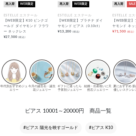
再入荷
WEB限定
再入荷
WEB限定
再入荷
SALE
ESTELLE エステール
ESTELLE エステール
ESTELLE エ
【WEB限定】K10 ピンクゴ
【WEB限定】プラチナ ダイ
【WEB限定】
ールド ダイヤモンド フラワ
ヤモンド ピアス（0.10ct）
ヤモンド ネッ
ー ネックレス
¥13,200
¥71,500
(税込)
(税込)
¥27,500
(税込)
ピアス 10001～20000円 商品一覧
#ピアス 陽光を映すゴールド
#ピアス K10