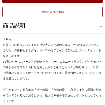
お気に入りに追加
商品説明
【Tanje】
自分らしい遊びのスタイルを持つ大人のためのジュエリーTanjeコレクション。
こだわりの素材と甘すぎないシンプルなデザインで自分だけのコーディネート
を楽しめます。
11石のバースストーンが煌めきあう、ハーフエタニティリング。ダイヤモンド
の輝きを引立てるミル打ちを施した細かな細工はセンスが感じ取れ、シンプル
で華奢なシルエットはデイリーに着けられます。重ねづけを楽しむこともでき
る最適なリングです。
ダイヤモンドの石言葉は「清浄無垢」「永遠の愛」。心身を浄化し周囲の邪気
を払ってくれる力があるとされ、最大の幸福を呼び込むサポートとなってくれ
そうです。