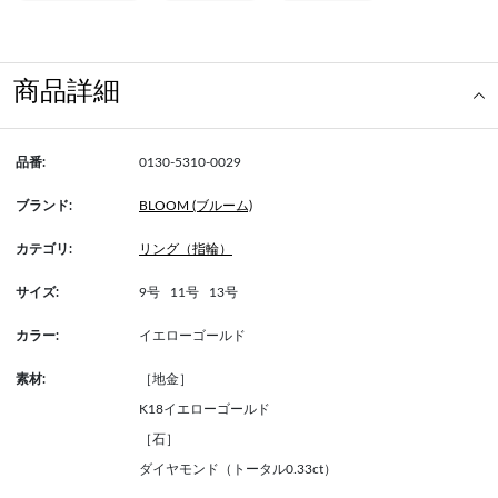
商品詳細
品番:
0130-5310-0029
ブランド:
BLOOM (ブルーム)
カテゴリ:
リング（指輪）
サイズ:
9号
11号
13号
カラー:
イエローゴールド
素材:
［地金］
K18イエローゴールド
［石］
ダイヤモンド（トータル0.33ct）