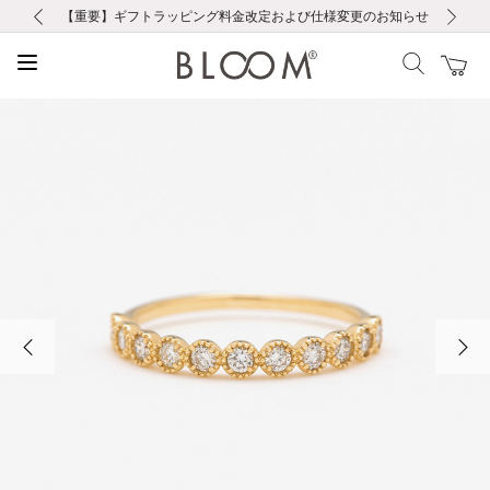
前の画像
次の画像
【重要】ギフトラッピング料金改定および仕様変更のお知らせ
【重要】令和８年熊本地震に伴う集配への影響について
【重要】令和８年熊本地震に伴う集配への影響について
税込5,500円以上で送料無料｜最短24時間以内に発送
会員限定！レビュー投稿で100ポイントプレゼント
新規LINE友だち登録で500円クーポンプレゼント
新規会員登録で1000ポイントプレゼント！
【重要】夏季休業の営業についてのご案内
お修理・アフターサービスのご案内
お修理・アフターサービスのご案内
前の画像
次の