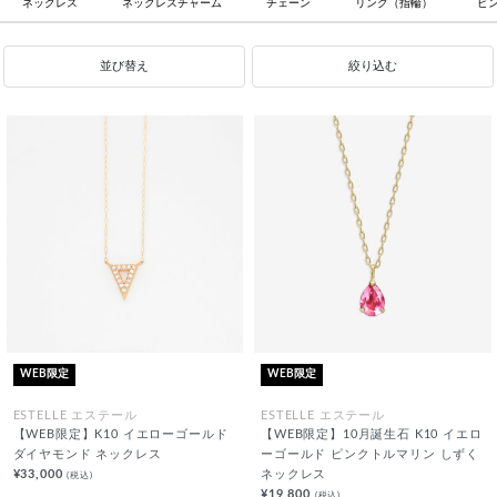
ネックレス
ネックレスチャーム
チェーン
リング（指輪）
ピ
並び替え
絞り込む
WEB限定
WEB限定
ESTELLE エステール
ESTELLE エステール
【WEB限定】K10 イエローゴールド
【WEB限定】10月誕生石 K10 イエロ
ダイヤモンド ネックレス
ーゴールド ピンクトルマリン しずく
¥33,000
ネックレス
(税込)
¥19,800
(税込)