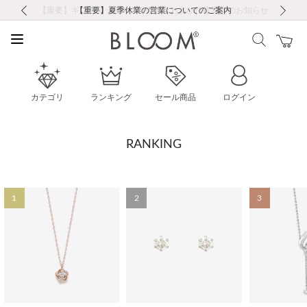
前の画像
次の画像
【重要】ギフトラッピング料金改定および仕様変更のお知らせ
【重要】令和８年熊本地震に伴う集配への影響について
【重要】令和８年熊本地震に伴う集配への影響について
税込5,500円以上で送料無料｜最短24時間以内に発送
会員限定！レビュー投稿で100ポイントプレゼント
新規LINE友だち登録で500円クーポンプレゼント
新規会員登録で1000ポイントプレゼント！
【重要】夏季休業の営業についてのご案内
お修理・アフターサービスのご案内
お修理・アフターサービスのご案内
カテゴリ
ランキング
セール商品
ログイン
RANKING
1
2
3