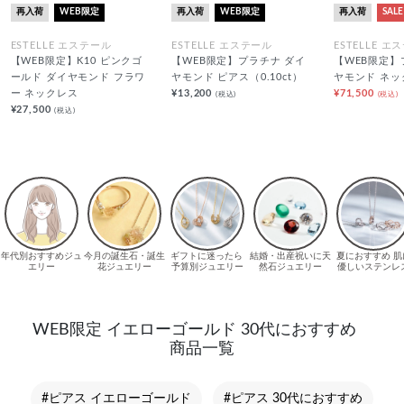
再入荷
WEB限定
再入荷
WEB限定
再入荷
SALE
ESTELLE エステール
ESTELLE エステール
ESTELLE エ
【WEB限定】K10 ピンクゴ
【WEB限定】プラチナ ダイ
【WEB限定】
ールド ダイヤモンド フラワ
ヤモンド ピアス（0.10ct）
ヤモンド ネッ
ー ネックレス
¥13,200
¥71,500
(税込)
(税込)
¥27,500
(税込)
WEB限定 イエローゴールド 30代におすすめ
商品一覧
#ピアス イエローゴールド
#ピアス 30代におすすめ