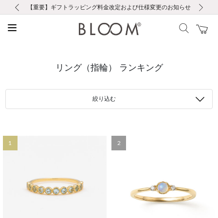
前の画像
次の画像
【重要】ギフトラッピング料金改定および仕様変更のお知らせ
【重要】令和８年熊本地震に伴う集配への影響について
【重要】令和８年熊本地震に伴う集配への影響について
税込5,500円以上で送料無料｜最短24時間以内に発送
会員限定！レビュー投稿で100ポイントプレゼント
新規LINE友だち登録で500円クーポンプレゼント
新規会員登録で1000ポイントプレゼント！
【重要】夏季休業の営業についてのご案内
お修理・アフターサービスのご案内
お修理・アフターサービスのご案内
リング（指輪） ランキング
絞り込む
1
2