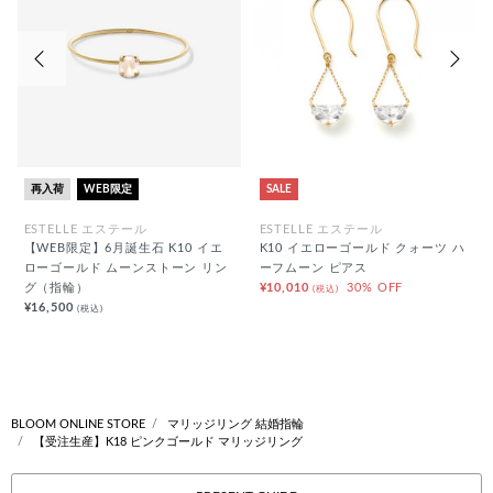
前の画像
次の
再入荷
WEB限定
SALE
ESTELLE エステール
ESTELLE エステール
【WEB限定】6月誕生石 K10 イエ
K10 イエローゴールド クォーツ ハ
ローゴールド ムーンストーン リン
ーフムーン ピアス
グ（指輪）
¥10,010
30% OFF
(税込)
¥16,500
(税込)
BLOOM ONLINE STORE
マリッジリング 結婚指輪
【受注生産】K18 ピンクゴールド マリッジリング