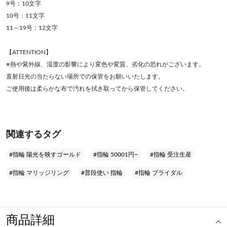
9号：10文字
10号：11文字
11～19号：12文字
【ATTENTION】
※熱や紫外線、湿度の影響により変色や変質、劣化の恐れがございます。
直射日光の当たらない場所での保管をお願いいたします。
ご使用後は柔らかな布で汚れを拭き取ってから保管してください。
関連するタグ
#指輪 陽光を映すゴールド
#指輪 50001円~
#指輪 受注生産
#指輪 マリッジリング
#普段使い 指輪
#指輪 ブライダル
商品詳細