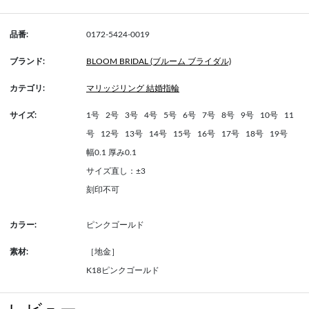
品番:
0172-5424-0019
ブランド:
BLOOM BRIDAL (ブルーム ブライダル)
カテゴリ:
マリッジリング 結婚指輪
サイズ:
1号
2号
3号
4号
5号
6号
7号
8号
9号
10号
11
号
12号
13号
14号
15号
16号
17号
18号
19号
幅0.1 厚み0.1
サイズ直し：±3
刻印不可
カラー:
ピンクゴールド
素材:
［地金］
K18ピンクゴールド