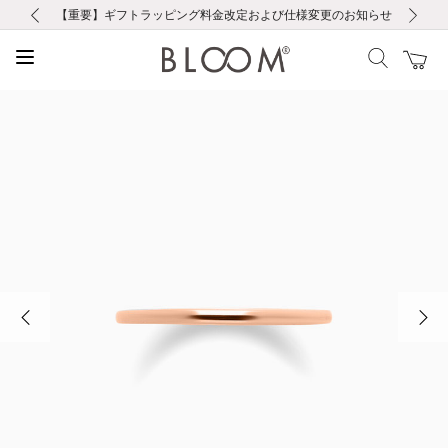
前の画像
次の画像
【重要】ギフトラッピング料金改定および仕様変更のお知らせ
【重要】令和８年熊本地震に伴う集配への影響について
【重要】令和８年熊本地震に伴う集配への影響について
税込5,500円以上で送料無料｜最短24時間以内に発送
会員限定！レビュー投稿で100ポイントプレゼント
新規LINE友だち登録で500円クーポンプレゼント
新規会員登録で1000ポイントプレゼント！
【重要】夏季休業の営業についてのご案内
お修理・アフターサービスのご案内
お修理・アフターサービスのご案内
前の画像
次の