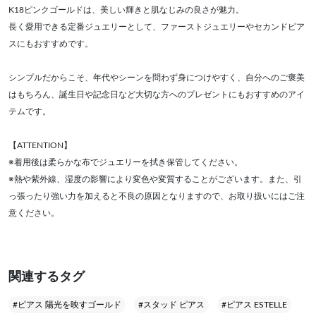
K18ピンクゴールドは、美しい輝きと肌なじみの良さが魅力。
長く愛用できる定番ジュエリーとして、ファーストジュエリーやセカンドピア
スにもおすすめです。
シンプルだからこそ、年代やシーンを問わず身につけやすく、自分へのご褒美
はもちろん、誕生日や記念日など大切な方へのプレゼントにもおすすめのアイ
テムです。
【ATTENTION】
※着用後は柔らかな布でジュエリーを拭き保管してください。
※熱や紫外線、湿度の影響により変色や変質することがございます。また、引
っ張ったり強い力を加えると不良の原因となりますので、お取り扱いにはご注
意ください。
関連するタグ
#ピアス 陽光を映すゴールド
#スタッド ピアス
#ピアス ESTELLE