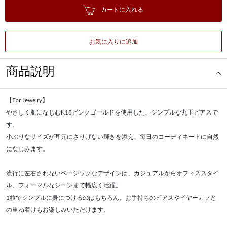
カートに入れる
お気に入りに追加
商品説明
【Ear Jewelry】
やさしく肌になじむK18ピンクゴールドを使用した、シンプルな丸玉ピアスで
す。
小ぶりなサイズが耳元にさりげない輝きを添え、毎日のコーディネートに自然
になじみます。
流行に左右されないベーシックなデザインは、カジュアルからオフィススタイ
ル、フォーマルなシーンまで幅広く活躍。
1粒でシンプルに身につけるのはもちろん、お手持ちのピアスやイヤーカフと
の重ね着けもお楽しみいただけます。