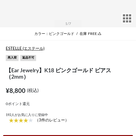
サ
1
/7
カラー：ピンクゴールド
/
在庫
FREE:△
ESTELLE (エステール)
再入荷
返品不可
【Ear Jewelry】K18 ピンクゴールド ピアス
（2mm）
¥8,800
(税込)
0ポイント還元
192
人がお気に入りに登録中
（3件のレビュー）