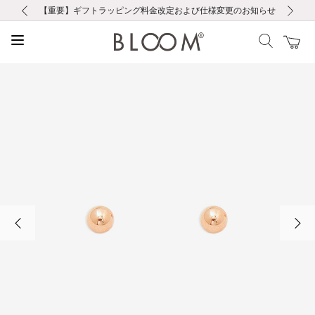
前の画像
次の画像
【重要】ギフトラッピング料金改定および仕様変更のお知らせ
【重要】令和８年熊本地震に伴う集配への影響について
【重要】令和８年熊本地震に伴う集配への影響について
税込5,500円以上で送料無料｜最短24時間以内に発送
会員限定！レビュー投稿で100ポイントプレゼント
新規LINE友だち登録で500円クーポンプレゼント
新規会員登録で1000ポイントプレゼント！
【重要】夏季休業の営業についてのご案内
お修理・アフターサービスのご案内
お修理・アフターサービスのご案内
前の画像
次の