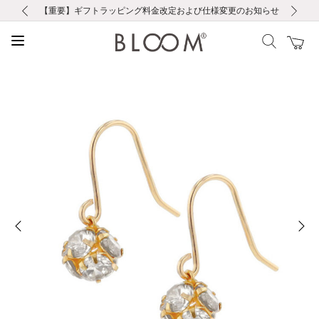
前の画像
次の画像
【重要】ギフトラッピング料金改定および仕様変更のお知らせ
【重要】令和８年熊本地震に伴う集配への影響について
【重要】令和８年熊本地震に伴う集配への影響について
税込5,500円以上で送料無料｜最短24時間以内に発送
会員限定！レビュー投稿で100ポイントプレゼント
新規LINE友だち登録で500円クーポンプレゼント
新規会員登録で1000ポイントプレゼント！
【重要】夏季休業の営業についてのご案内
お修理・アフターサービスのご案内
お修理・アフターサービスのご案内
前の画像
次の